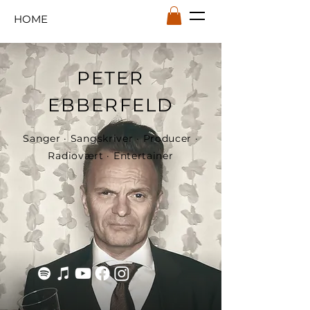
HOME
PETER
EBBERFELD
Sanger · Sangskriver · Producer ·
Radiovært · Entertainer